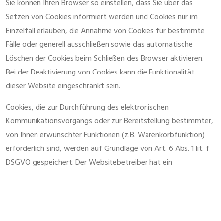
Sie können Ihren Browser so einstellen, dass Sie über das
Setzen von Cookies informiert werden und Cookies nur im
Einzelfall erlauben, die Annahme von Cookies für bestimmte
Fälle oder generell ausschließen sowie das automatische
Löschen der Cookies beim Schließen des Browser aktivieren.
Bei der Deaktivierung von Cookies kann die Funktionalität
dieser Website eingeschränkt sein.
Cookies, die zur Durchführung des elektronischen
Kommunikationsvorgangs oder zur Bereitstellung bestimmter,
von Ihnen erwünschter Funktionen (z.B. Warenkorbfunktion)
erforderlich sind, werden auf Grundlage von Art. 6 Abs. 1 lit. f
DSGVO gespeichert. Der Websitebetreiber hat ein
berechtigtes Interesse an der Speicherung von Cookies zur
technisch fehlerfreien und optimierten Bereitstellung seiner
Dienste. Soweit andere Cookies (z.B. Cookies zur Analyse Ihres
Surfverhaltens) gespeichert werden, werden diese in dieser